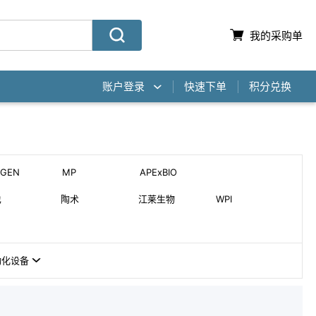
我的采购单
账户登录
快速下单
积分兑换
AGEN
MP
APExBIO
也
陶术
江莱生物
WPI
动化设备