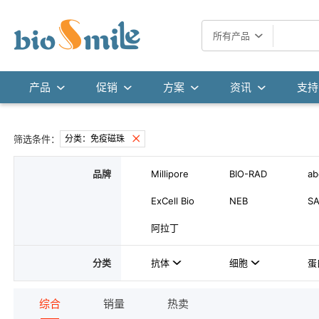
所有产品
产品
促销
方案
资讯
支持
筛选条件：
分类：免疫磁珠
品牌
Millipore
BIO-RAD
a
ExCell Bio
NEB
S
阿拉丁
分类
抗体
细胞
蛋
综合
销量
热卖