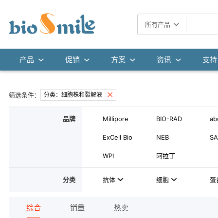
所有产品
产品
促销
方案
资讯
支持
筛选条件：
分类：细胞株和裂解液
品牌
Millipore
BIO-RAD
ab
ExCell Bio
NEB
SA
WPI
阿拉丁
分类
抗体
细胞
蛋
综合
销量
热卖