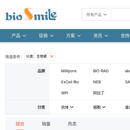
所有产品
产品
促销
方案
资讯
支持
筛选条件：
分类：生物素
品牌
Millipore
BIO-RAD
ab
ExCell Bio
NEB
SA
WPI
阿拉丁
分类
抗体
细胞
蛋
综合
销量
热卖