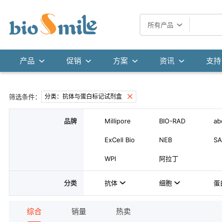
所有产品
产品
促销
方案
资讯
支持
筛选条件：
分类：抗体与蛋白标记试剂盒
品牌
Millipore
BIO-RAD
ab
ExCell Bio
NEB
SA
WPI
阿拉丁
分类
抗体
细胞
蛋
综合
销量
热卖