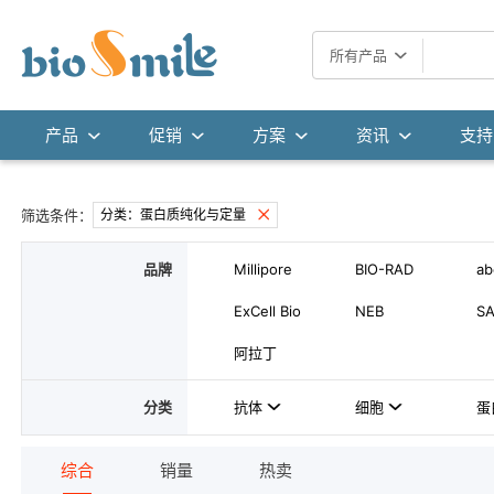
所有产品
产品
促销
方案
资讯
支持
筛选条件：
分类：蛋白质纯化与定量
品牌
Millipore
BIO-RAD
a
ExCell Bio
NEB
S
阿拉丁
分类
抗体
细胞
蛋
综合
销量
热卖