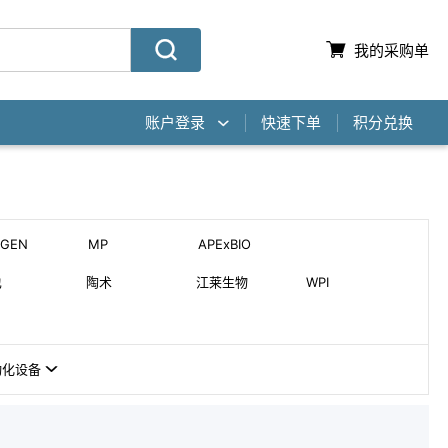
我的采购单
账户登录
快速下单
积分兑换
AGEN
MP
APExBIO
也
陶术
江莱生物
WPI
动化设备