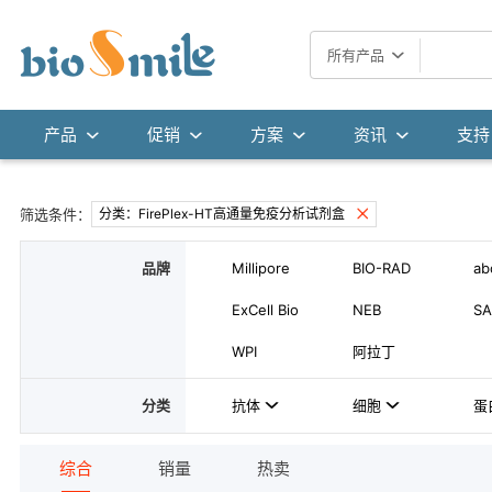
所有产品
产品
促销
方案
资讯
支持
筛选条件：
分类：FirePlex-HT高通量免疫分析试剂盒
品牌
Millipore
BIO-RAD
ab
ExCell Bio
NEB
SA
WPI
阿拉丁
分类
抗体
细胞
蛋
综合
销量
热卖