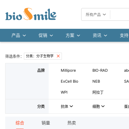
所有产品
产品
促销
方案
资讯
支持
筛选条件：
分类：分子生物学
品牌
Millipore
BIO-RAD
ab
ExCell Bio
NEB
SA
WPI
阿拉丁
分类
抗体
细胞
蛋
综合
销量
热卖