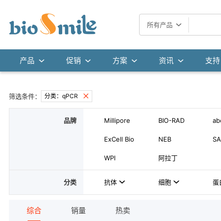
所有产品
产品
促销
方案
资讯
支持
筛选条件：
分类：qPCR
品牌
Millipore
BIO-RAD
ab
ExCell Bio
NEB
SA
WPI
阿拉丁
分类
抗体
细胞
蛋
综合
销量
热卖