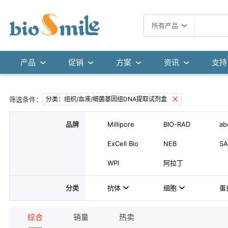
所有产品
产品
促销
方案
资讯
支持
筛选条件：
分类：组织/血液/细菌基因组DNA提取试剂盒
品牌
Millipore
BIO-RAD
ab
ExCell Bio
NEB
SA
WPI
阿拉丁
分类
抗体
细胞
蛋
综合
销量
热卖