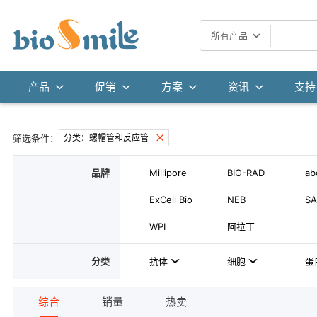
所有产品
产品
促销
方案
资讯
支持
筛选条件：
分类：螺帽管和反应管
品牌
Millipore
BIO-RAD
ab
ExCell Bio
NEB
SA
WPI
阿拉丁
分类
抗体
细胞
蛋
综合
销量
热卖