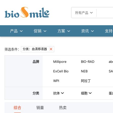
所有产品
产品
促销
方案
资讯
支持
筛选条件：
分类：血清移液器
品牌
Millipore
BIO-RAD
ab
ExCell Bio
NEB
SA
WPI
阿拉丁
分类
抗体
细胞
蛋
综合
销量
热卖