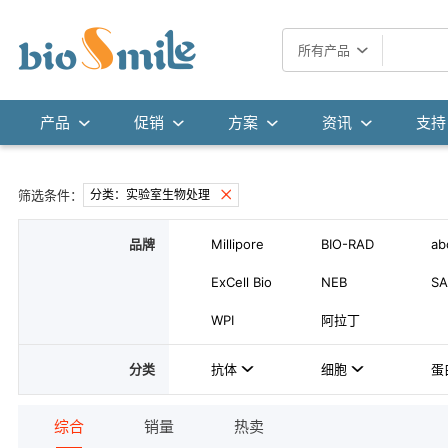
所有产品
产品
促销
方案
资讯
支持
筛选条件：
分类：实验室生物处理
品牌
Millipore
BIO-RAD
ab
ExCell Bio
NEB
SA
WPI
阿拉丁
分类
抗体
细胞
蛋
综合
销量
热卖