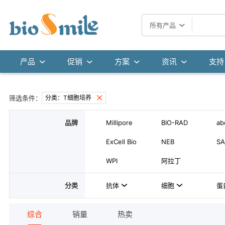
所有产品
产品
促销
方案
资讯
支持
筛选条件：
分类：T细胞培养
品牌
Millipore
BIO-RAD
ab
ExCell Bio
NEB
SA
WPI
阿拉丁
分类
抗体
细胞
蛋
综合
销量
热卖