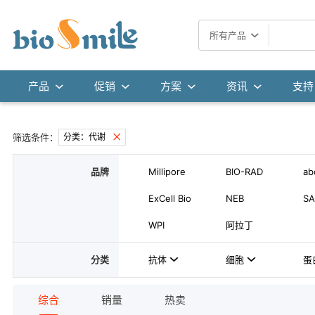
所有产品
产品
促销
方案
资讯
支持
筛选条件：
分类：代谢
品牌
Millipore
BIO-RAD
ab
ExCell Bio
NEB
SA
WPI
阿拉丁
分类
抗体
细胞
蛋
综合
销量
热卖