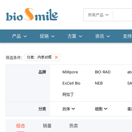
所有产品
产品
促销
方案
资讯
支持
筛选条件：
分类：内参对照
品牌
Millipore
BIO-RAD
a
ExCell Bio
NEB
S
阿拉丁
分类
抗体
细胞
蛋
综合
销量
热卖