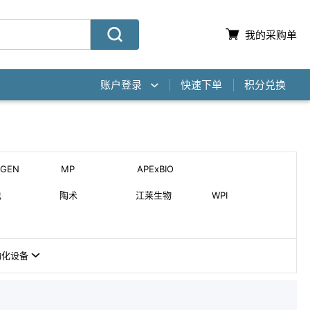
我的采购单
账户登录
快速下单
积分兑换
AGEN
MP
APExBIO
也
陶术
江莱生物
WPI
动化设备