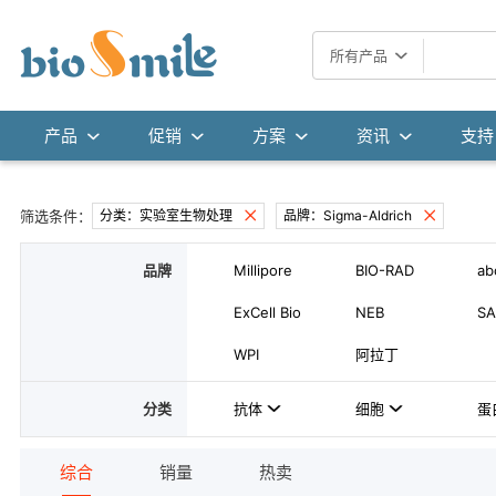
所有产品
产品
促销
方案
资讯
支持
筛选条件：
分类：实验室生物处理
品牌：Sigma-Aldrich
品牌
Millipore
BIO-RAD
ab
ExCell Bio
NEB
SA
WPI
阿拉丁
分类
抗体
细胞
蛋
综合
销量
热卖