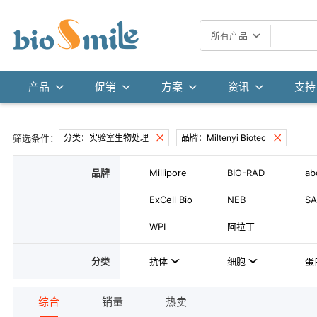
所有产品
产品
促销
方案
资讯
支持
筛选条件：
分类：实验室生物处理
品牌：Miltenyi Biotec
品牌
Millipore
BIO-RAD
ab
ExCell Bio
NEB
SA
WPI
阿拉丁
分类
抗体
细胞
蛋
综合
销量
热卖